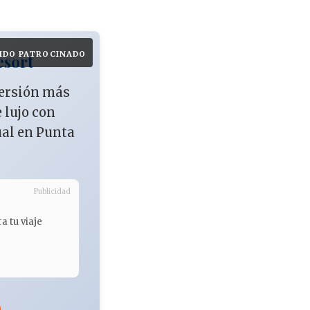
IDO PATROCINADO
esort
versión más
e lujo con
ual en Punta
Publicidad
a tu viaje