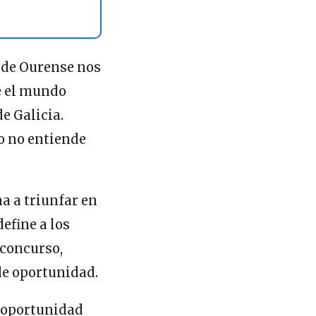
o de Ourense nos
e el mundo
de Galicia.
o no entiende
a a triunfar en
efine a los
 concurso,
de oportunidad.
a oportunidad