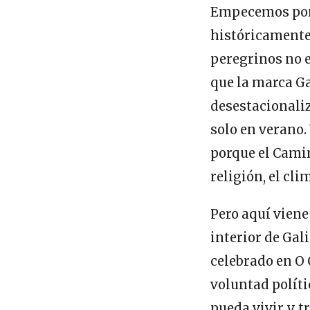
Empecemos por 
históricamente
peregrinos no e
que la marca Ga
desestacionaliz
solo en verano.
porque el Cami
religión, el cl
Pero aquí viene
interior de Gal
celebrado en O 
voluntad políti
pueda vivir y tr