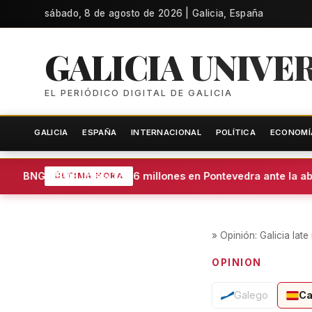
sábado, 8 de agosto de 2026 | Galicia, España
GALICIA UNIVE
EL PERIÓDICO DIGITAL DE GALICIA
GALICIA
ESPAÑA
INTERNACIONAL
POLÍTICA
ECONOMÍ
za BNG-PSOE libera 12,66 millones en Pontevedra ante la abst
ÚLTIMA HORA
»
Opinión: Galicia late
OPINION
Galego
Ca