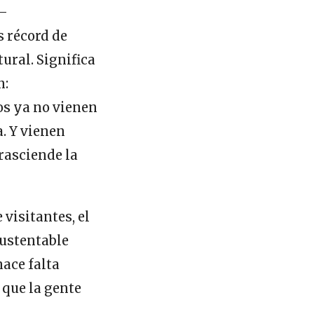
 —
 récord de
ural. Significa
n:
os ya no vienen
. Y vienen
rasciende la
 visitantes, el
Sustentable
hace falta
 que la gente