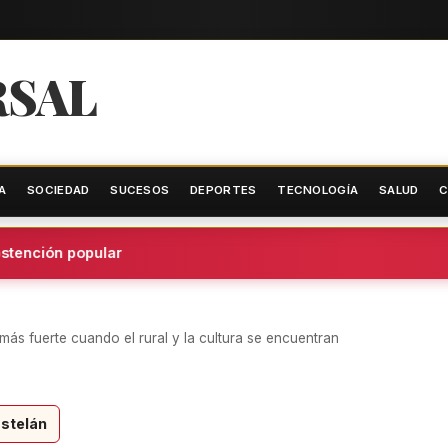
RSAL
A
SOCIEDAD
SUCESOS
DEPORTES
TECNOLOGÍA
SALUD
C
ención popular
 más fuerte cuando el rural y la cultura se encuentran
stelán