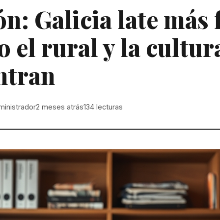
n: Galicia late más 
 el rural y la cultur
ntran
ministrador
2 meses atrás
134
lecturas