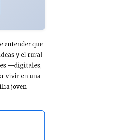
 de entender que
ldeas y el rural
nes —digitales,
r vivir en una
ilia joven