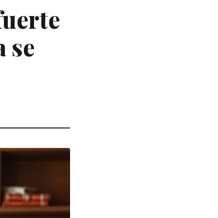
fuerte
a se