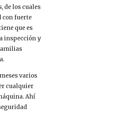
, de los cuales
 con fuerte
tiene que es
la inspección y
familias
a.
 meses varios
er cualquier
 máquina. Ahí
 seguridad