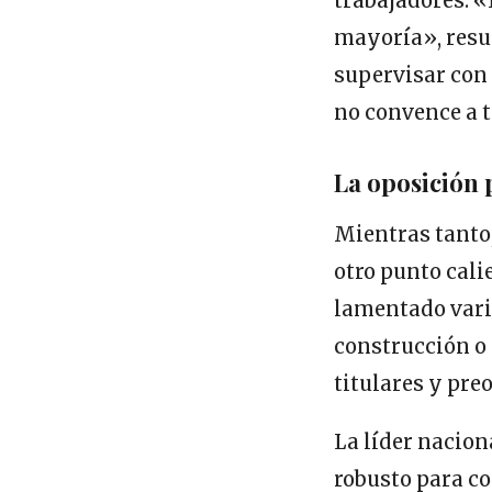
trabajadores. «
mayoría», resu
supervisar con
no convence a t
La oposición 
Mientras tanto,
otro punto cali
lamentado vario
construcción o 
titulares y pr
La líder nacion
robusto para co