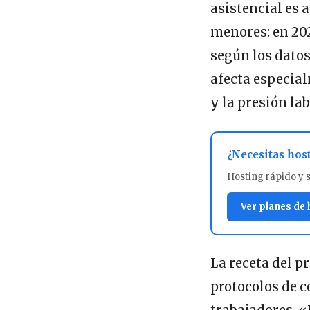
asistencial es a
menores: en 202
según los datos
afecta especia
y la presión la
¿Necesitas hos
Hosting rápido y 
Ver planes de
La receta del p
protocolos de co