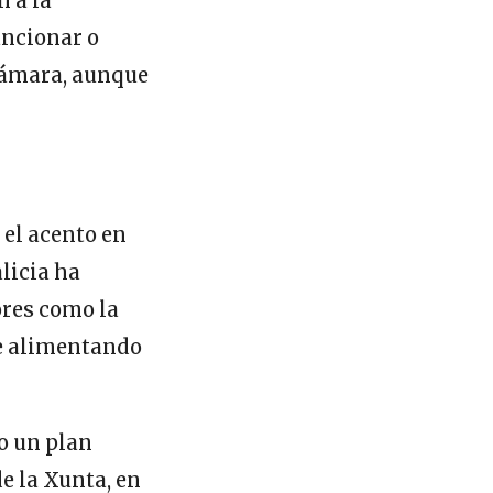
 a la
ancionar o
Cámara, aunque
 el acento en
alicia ha
ores como la
ue alimentando
go un plan
de la Xunta, en