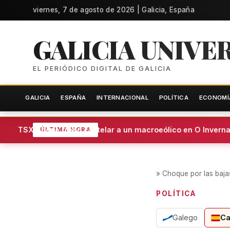
viernes, 7 de agosto de 2026 | Galicia, España
GALICIA UNIVE
EL PERIÓDICO DIGITAL DE GALICIA
GALICIA
ESPAÑA
INTERNACIONAL
POLÍTICA
ECONOMÍ
El TSXG pone freno cautelar a un macroeólico en O Invernad
ÚLTIMA HORA
»
Choque por las baja
POLÍTICA
Galego
Ca