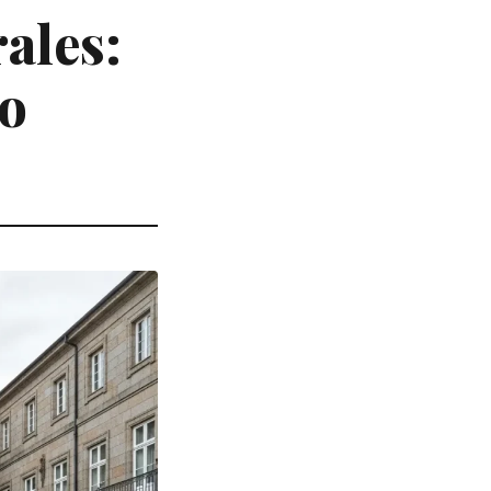
ales:
so