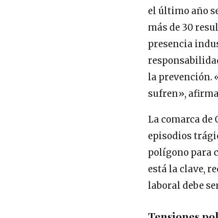
el último año s
más de 30 resu
presencia indus
responsabilidad
la prevención.
sufren», afirm
La comarca de O
episodios trági
polígono para c
está la clave, 
laboral debe se
Tensiones polí