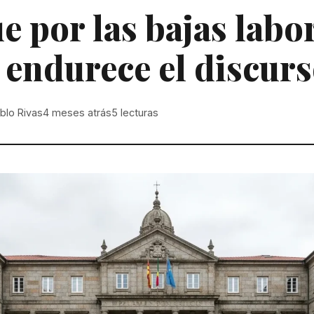
 por las bajas labor
endurece el discur
blo Rivas
4 meses atrás
5
lecturas