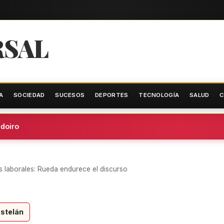
RSAL
A
SOCIEDAD
SUCESOS
DEPORTES
TECNOLOGÍA
SALUD
C
oiro
s laborales: Rueda endurece el discurso
stelán