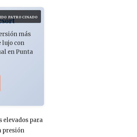
IDO PATROCINADO
esort
versión más
e lujo con
ual en Punta
s elevados para
a presión