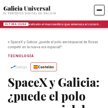
Galicia Universal
EL PERIÓDICO DIGITAL DE GALICIA
Paralizado el macroeólico que amenaza el corazón de O Invernadoiro
ÚLTIMA HORA
»
SpaceX y Galicia: ¿puede el polo aeroespacial de Rozas
competir en la nueva era espacial?
TECNOLOGÍA
Galego
Castelán
SpaceX y Galicia:
¿puede el polo