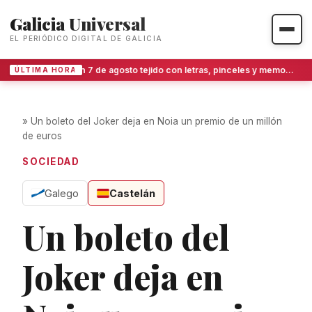
Galicia Universal
EL PERIÓDICO DIGITAL DE GALICIA
Un 7 de agosto tejido con letras, pinceles y memoria gallega
ÚLTIMA HORA
»
Un boleto del Joker deja en Noia un premio de un millón
de euros
SOCIEDAD
Galego
Castelán
Un boleto del
Joker deja en