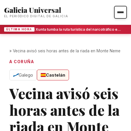
Galicia Universal
EL PERIÓDICO DIGITAL DE GALICIA
La Xunta tumba la ruta turística del narcotráfico en las Rías Baixas y abre un expediente
ÚLTIMA HORA
»
Vecina avisó seis horas antes de la riada en Monte Neme
A CORUÑA
Galego
Castelán
Vecina avisó seis
horas antes de la
riada en Monte