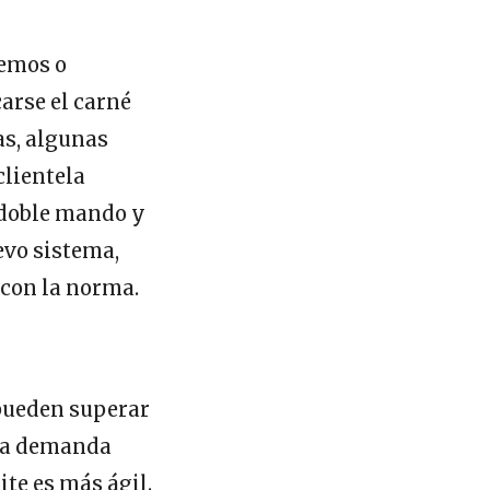
Lemos o
arse el carné
as, algunas
clientela
n doble mando y
uevo sistema,
 con la norma.
 pueden superar
 la demanda
ite es más ágil.