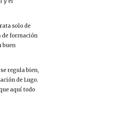
 y el
rata solo de
a de formación
n buen
se regula bien,
tación de Lugo.
 que aquí todo