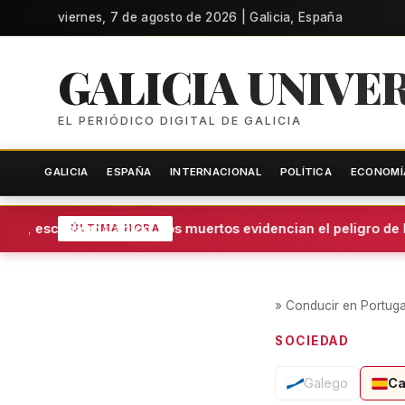
viernes, 7 de agosto de 2026 | Galicia, España
GALICIA UNIVE
EL PERIÓDICO DIGITAL DE GALICIA
GALICIA
ESPAÑA
INTERNACIONAL
POLÍTICA
ECONOMÍ
o, escenario trágico: dos muertos evidencian el peligro de lo
ÚLTIMA HORA
»
Conducir en Portugal
SOCIEDAD
Galego
Ca