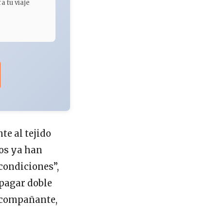
a tu viaje
te al tejido
os ya han
condiciones”,
 pagar doble
 acompañante,