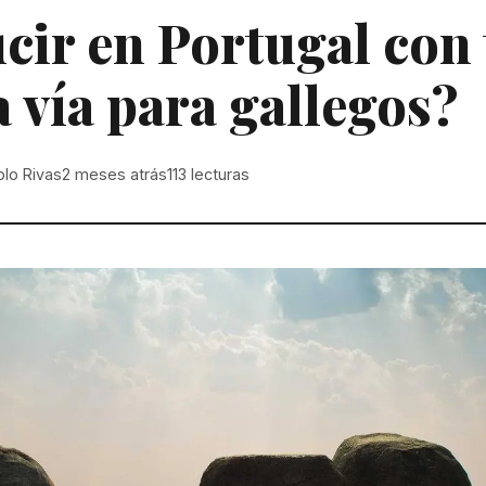
ir en Portugal con 
 vía para gallegos?
blo Rivas
2 meses atrás
113
lecturas