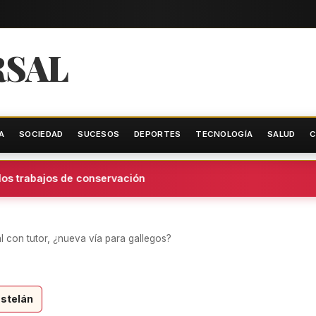
RSAL
A
SOCIEDAD
SUCESOS
DEPORTES
TECNOLOGÍA
SALUD
C
s trabajos de conservación
 con tutor, ¿nueva vía para gallegos?
stelán