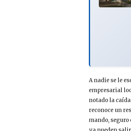
A nadie se le e
empresarial lo
notado la caíd
reconoce un res
mando, seguro e
ya pueden salir 