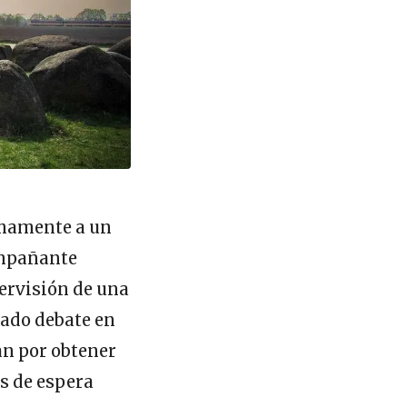
imamente a un
ompañante
pervisión de una
rado debate en
an por obtener
s de espera