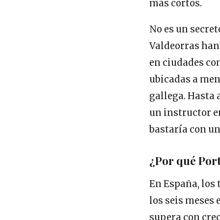
más cortos.
No es un secret
Valdeorras han 
en ciudades co
ubicadas a meno
gallega. Hasta 
un instructor en
bastaría con u
¿Por qué Port
En España, los
los seis meses
supera con crec