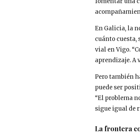
fomentar una co
acompañamient
En Galicia, la n
cuánto cuesta, 
vial en Vigo. “
aprendizaje. A v
Pero también ha
puede ser posit
“El problema no
sigue igual de 
La frontera 