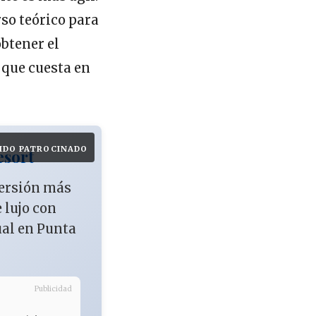
so teórico para
obtener el
 que cuesta en
IDO PATROCINADO
esort
versión más
e lujo con
ual en Punta
Publicidad