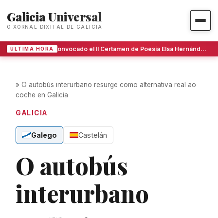
Galicia Universal
O XORNAL DIXITAL DE GALICIA
Convocado el II Certamen de Poesía Elsa Hernández Baute en Tenerife
ÚLTIMA HORA
»
O autobús interurbano resurge como alternativa real ao
coche en Galicia
GALICIA
Galego
Castelán
O autobús
interurbano