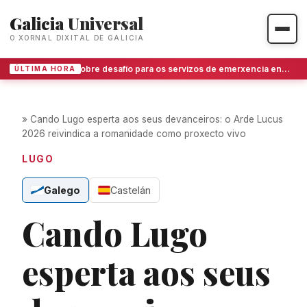
Galicia Universal
O XORNAL DIXITAL DE GALICIA
Dobre desafío para os servizos de emerxencia en O Barco de Valdeorras
ÚLTIMA HORA
»
Cando Lugo esperta aos seus devanceiros: o Arde Lucus
2026 reivindica a romanidade como proxecto vivo
LUGO
Galego
Castelán
Cando Lugo
esperta aos seus