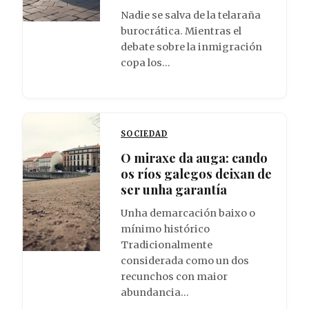
Nadie se salva de la telaraña
burocrática. Mientras el
debate sobre la inmigración
copa los…
SOCIEDAD
O miraxe da auga: cando
os ríos galegos deixan de
ser unha garantía
Unha demarcación baixo o
mínimo histórico
Tradicionalmente
considerada como un dos
recunchos con maior
abundancia…