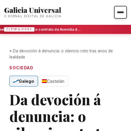
Galicia Universal
O XORNAL DIXITAL DE GALICIA
Ourense intenta rescindir o contrato da Avenida de Portugal tras anos de bloqueo
ÚLTIMA HORA
»
Da devoción á denuncia: o silencio roto tras anos de
lealdade
SOCIEDAD
Galego
Castelán
Da devoción á
denuncia: o