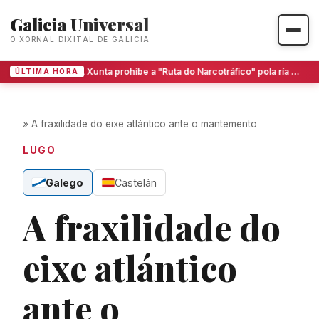
Galicia Universal
O XORNAL DIXITAL DE GALICIA
A Xunta prohibe a "Ruta do Narcotráfico" pola ría de Arousa por incumprir a lei turística
ÚLTIMA HORA
»
A fraxilidade do eixe atlántico ante o mantemento
LUGO
Galego
Castelán
A fraxilidade do
eixe atlántico
ante o