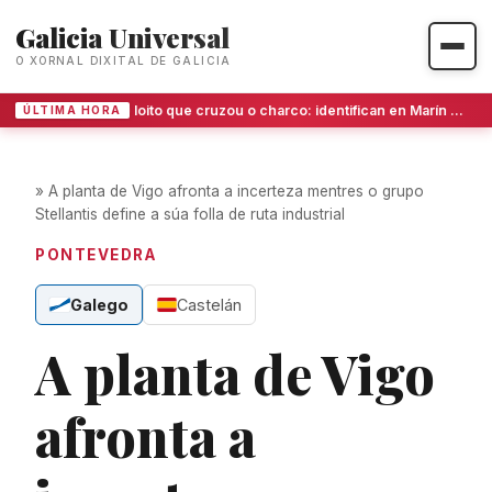
Galicia Universal
O XORNAL DIXITAL DE GALICIA
O loito que cruzou o charco: identifican en Marín os catro veciños mortos en La Guaira
ÚLTIMA HORA
»
A planta de Vigo afronta a incerteza mentres o grupo
Stellantis define a súa folla de ruta industrial
PONTEVEDRA
Galego
Castelán
A planta de Vigo
afronta a