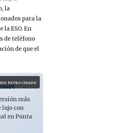
, la
ionados para la
 la ESO. En
s de teléfono
ación de que el
IDO PATROCINADO
esort
versión más
e lujo con
ual en Punta