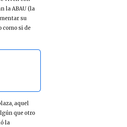
n la ABAU (la
aumentar su
o como si de
plaza, aquel
lgún que otro
ó la