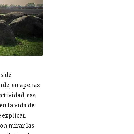
as de
onde, en apenas
ctividad, esa
n la vida de
 explicar.
con mirar las