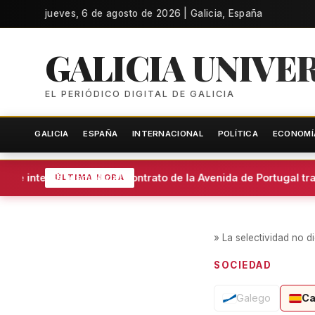
jueves, 6 de agosto de 2026 | Galicia, España
GALICIA UNIVE
EL PERIÓDICO DIGITAL DE GALICIA
GALICIA
ESPAÑA
INTERNACIONAL
POLÍTICA
ECONOMÍ
e intenta rescindir el contrato de la Avenida de Portugal tra
ÚLTIMA HORA
»
La selectividad no d
SOCIEDAD
Galego
Ca