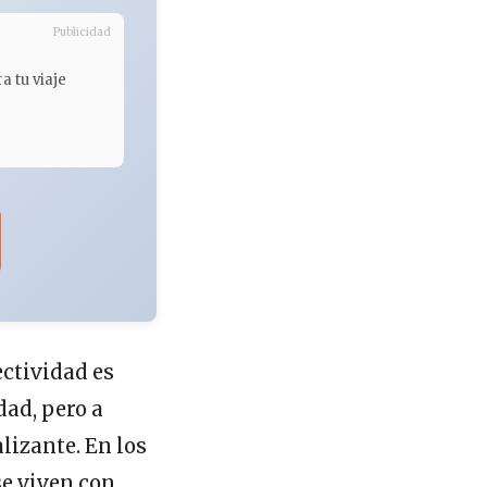
Publicidad
a tu viaje
ectividad es
dad, pero a
lizante. En los
se viven con