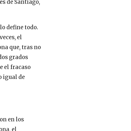
es de Santiago,
o define todo.
veces, el
na que, tras no
 dos grados
e el fracaso
o igual de
ron en los
ona, el