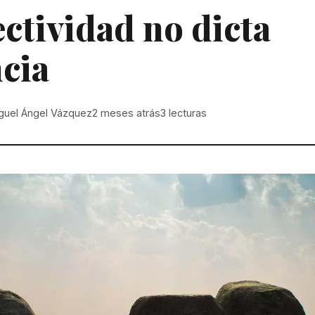
ectividad no dicta
cia
guel Ángel Vázquez
2 meses atrás
3
lecturas