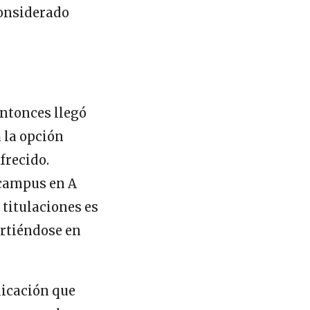
considerado
entonces llegó
 la opción
frecido.
 campus en A
 titulaciones es
irtiéndose en
dicación que