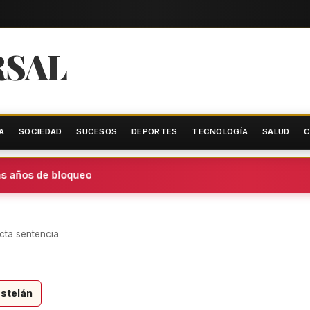
RSAL
A
SOCIEDAD
SUCESOS
DEPORTES
TECNOLOGÍA
SALUD
C
s años de bloqueo
icta sentencia
stelán