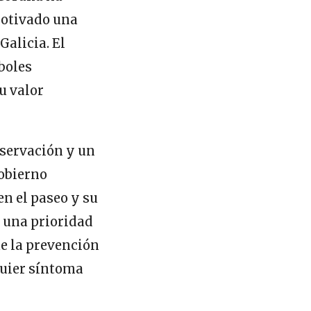
motivado una
Galicia. El
boles
u valor
nservación y un
gobierno
en el paseo y su
a una prioridad
ue la prevención
quier síntoma