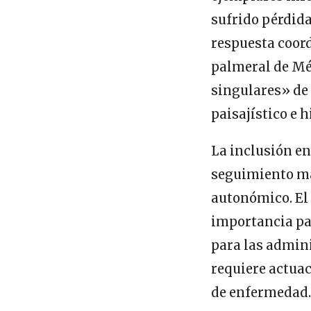
sufrido pérdida
respuesta coord
palmeral de Mé
singulares» de
paisajístico e h
La inclusión en
seguimiento má
autonómico. El 
importancia par
para las admini
requiere actua
de enfermedad.