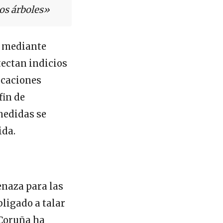
los árboles»
s mediante
tectan indicios
icaciones
fin de
medidas se
ida.
enaza para las
ligado a talar
 Coruña ha