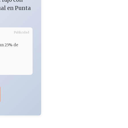
ual en Punta
Publicidad
 un 25% de