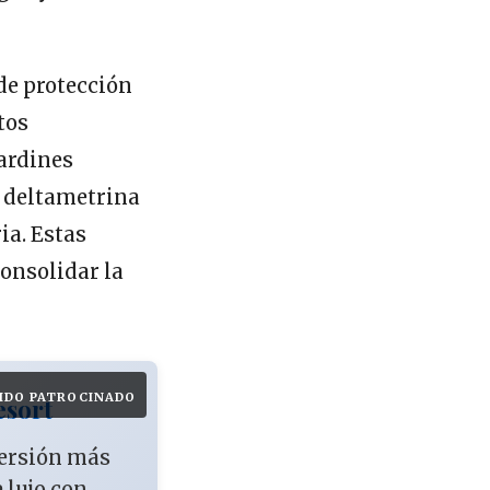
de protección
tos
Jardines
n deltametrina
a. Estas
onsolidar la
IDO PATROCINADO
esort
versión más
e lujo con