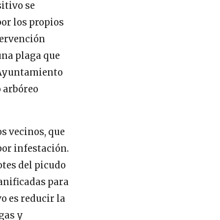
itivo se
or los propios
tervención
una plaga que
l Ayuntamiento
o arbóreo
os vecinos, que
or infestación.
otes del picudo
lanificadas para
o es reducir la
gas y