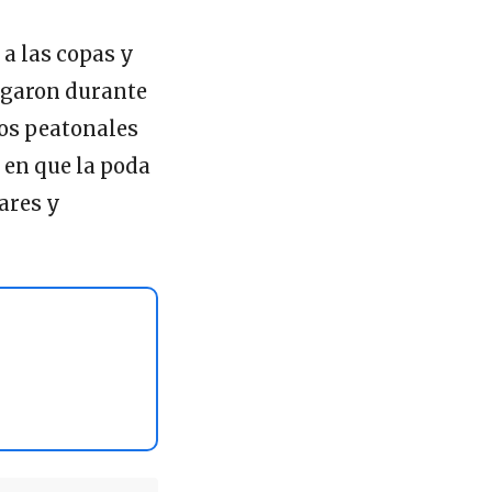
a las copas y
ongaron durante
os peatonales
 en que la poda
ares y