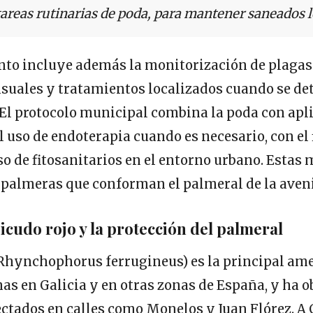
tareas rutinarias de poda, para mantener saneados 
to incluye además la monitorización de plaga
suales y tratamientos localizados cuando se de
 El protocolo municipal combina la poda con apl
l uso de endoterapia cuando es necesario, con el 
o de fitosanitarios en el entorno urbano. Estas 
1 palmeras que conforman el palmeral de la aven
picudo rojo y la protección del palmeral
(Rhynchophorus ferrugineus) es la principal am
s en Galicia y en otras zonas de España, y ha ob
ectados en calles como Monelos y Juan Flórez. A