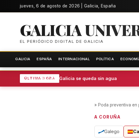
jueves, 6 de agosto de 2026 | Galicia, España
GALICIA UNIVE
EL PERIÓDICO DIGITAL DE GALICIA
GALICIA
ESPAÑA
INTERNACIONAL
POLÍTICA
ECONOMÍ
El fin del mito: Galicia se queda sin agua
ÚLTIMA HORA
»
Poda preventiva en
A CORUÑA
Galego
Ca