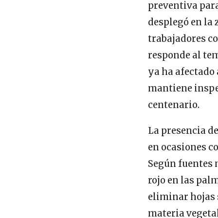
preventiva para
desplegó en la 
trabajadores c
responde al tem
ya ha afectado 
mantiene inspe
centenario.
La presencia de
en ocasiones c
Según fuentes m
rojo en las pal
eliminar hojas s
materia vegetal