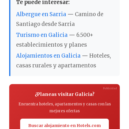
Te puede interesar:
Albergue en Sarria
—
Camino de
Santiago desde Sarria
Turismo en Galicia
—
6.500+
establecimientos y planes
Alojamientos en Galicia
—
Hoteles,
casas rurales y apartamentos
Publicidad
¿Planeas visitar Galicia?
Encuentra hoteles, apartamentos y casas con las
mejores ofertas
Buscar alojamiento en Hotels.com