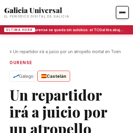
Galicia Universal
EL PERIÓDICO DIGITAL DE GALICIA
Ourense se queda sin autobús: el TCGal tira abajo el contrato del transporte urbano
ÚLTIMA HORA
»
Un repartidor irá a juicio por un atropello mortal en Toén
OURENSE
Galego
Castelán
Un repartidor
irá a juicio por
un atropello