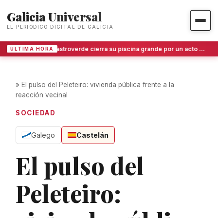
Galicia Universal
EL PERIÓDICO DIGITAL DE GALICIA
Castroverde cierra su piscina grande por un acto de vandalismo que obliga a un costoso protocolo sanitario
ÚLTIMA HORA
»
El pulso del Peleteiro: vivienda pública frente a la
reacción vecinal
SOCIEDAD
Galego
Castelán
El pulso del
Peleteiro: