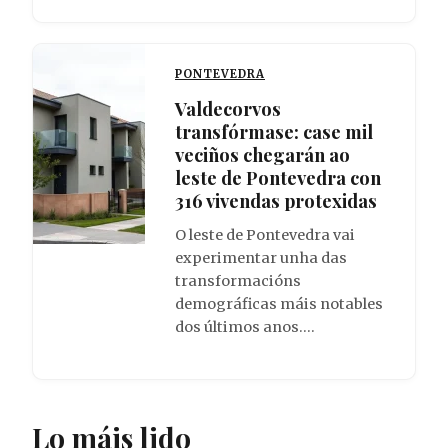
PONTEVEDRA
Valdecorvos
transfórmase: case mil
veciños chegarán ao
leste de Pontevedra con
316 vivendas protexidas
O leste de Pontevedra vai
experimentar unha das
transformacións
demográficas máis notables
dos últimos anos.…
Lo máis lido