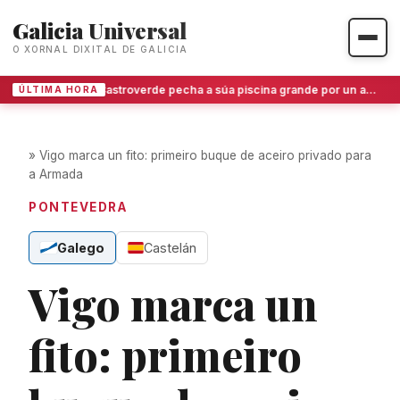
Galicia Universal
O XORNAL DIXITAL DE GALICIA
Castroverde pecha a súa piscina grande por un acto de vandalismo que obriga a un custoso protocolo sanitario
ÚLTIMA HORA
»
Vigo marca un fito: primeiro buque de aceiro privado para
a Armada
PONTEVEDRA
Galego
Castelán
Vigo marca un
fito: primeiro