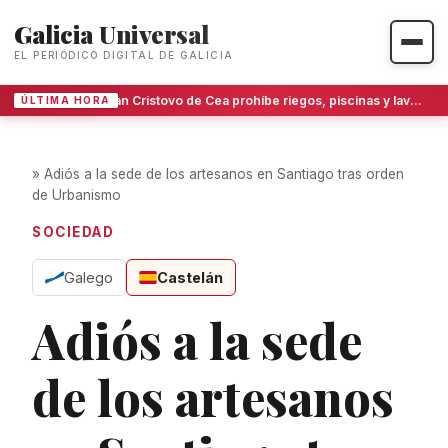
Galicia Universal
EL PERIÓDICO DIGITAL DE GALICIA
San Cristovo de Cea prohíbe riegos, piscinas y lavado de coches ante la escasez de agua
ÚLTIMA HORA
»
Adiós a la sede de los artesanos en Santiago tras orden
de Urbanismo
SOCIEDAD
Galego
Castelán
Adiós a la sede
de los artesanos