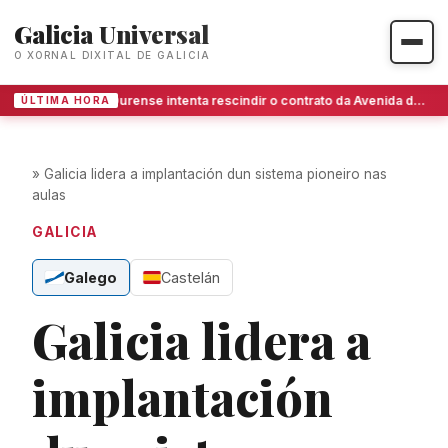
Galicia Universal
O XORNAL DIXITAL DE GALICIA
Ourense intenta rescindir o contrato da Avenida de Portugal tras anos de bloqueo
ÚLTIMA HORA
»
Galicia lidera a implantación dun sistema pioneiro nas
aulas
GALICIA
Galego
Castelán
Galicia lidera a
implantación