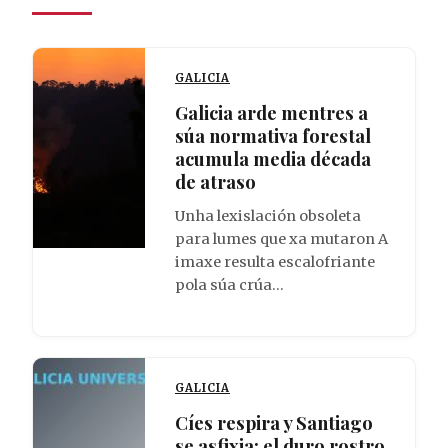
GALICIA
Galicia arde mentres a
súa normativa forestal
acumula media década
de atraso
Unha lexislación obsoleta
para lumes que xa mutaron A
imaxe resulta escalofriante
pola súa crúa…
GALICIA
Cíes respira y Santiago
se asfixia: el duro rostro