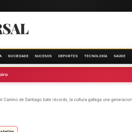
RSAL
A
SOCIEDADE
SUCESOS
DEPORTES
TECNOLOXÍA
SAÚDE
ro
: el Camino de Santiago bate récords, la cultura gallega une generacion
stelán