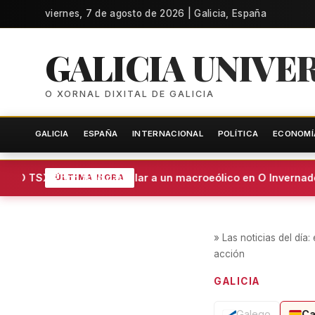
viernes, 7 de agosto de 2026 | Galicia, España
GALICIA UNIVE
O XORNAL DIXITAL DE GALICIA
GALICIA
ESPAÑA
INTERNACIONAL
POLÍTICA
ECONOMÍ
O TSXG pon freo cautelar a un macroeólico en O Invernadoi
ÚLTIMA HORA
»
Las noticias del día
acción
GALICIA
Galego
Ca