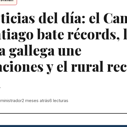
ticias del día: el C
tiago bate récords, 
a gallega une
ciones y el rural re
n
ministrador
2 meses atrás
6
lecturas