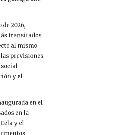
o de 2026,
más transitados
ecto al mismo
 las previsiones
 social
ción y el
inaugurada en el
sados en la
Cela y el
ocumentos