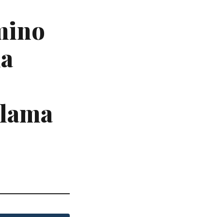
amino
la
clama