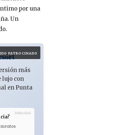
 íntimo por una
aña. Un
do.
IDO PATROCINADO
esort
versión más
e lujo con
ual en Punta
Publicidad
cia?
tamentos