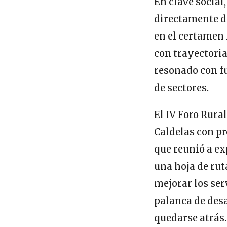
En clave social
directamente de
en el certamen 
con trayectoria
resonado con f
de sectores.
El IV Foro Rura
Caldelas con pr
que reunió a ex
una hoja de ru
mejorar los se
palanca de desa
quedarse atrás.