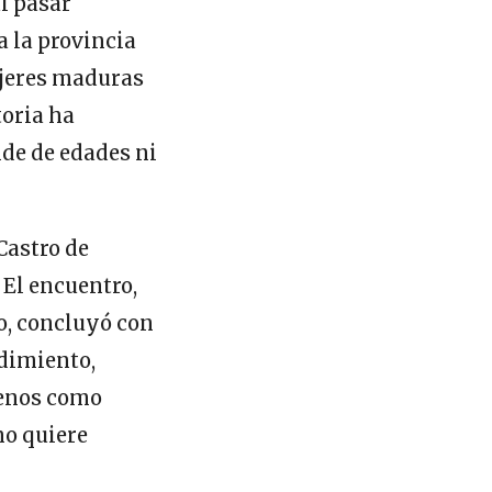
al pasar
 la provincia
ujeres maduras
toria ha
de de edades ni
Castro de
 El encuentro,
o, concluyó con
dimiento,
genos como
no quiere