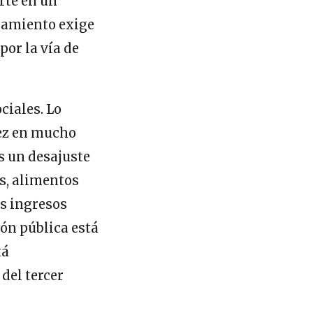
rte en un
ñamiento exige
or la vía de
ciales. Lo
vez en mucho
s un desajuste
s, alimentos
os ingresos
ión pública está
tá
del tercer