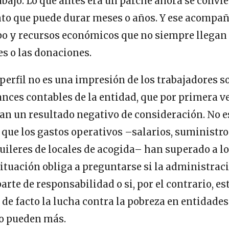
bajo. Lo que antes era un parche ahora se convie
 que puede durar meses o años. Y ese acompa
o y recursos económicos que no siempre llegan p
s o las donaciones.
perfil no es una impresión de los trabajadores so
lances contables de la entidad, que por primera 
an un resultado negativo de consideración. No e
que los gastos operativos –salarios, suministro
ileres de locales de acogida– han superado a l
situación obliga a preguntarse si la administrac
rte de responsabilidad o si, por el contrario, es
de facto la lucha contra la pobreza en entidades 
no pueden más.