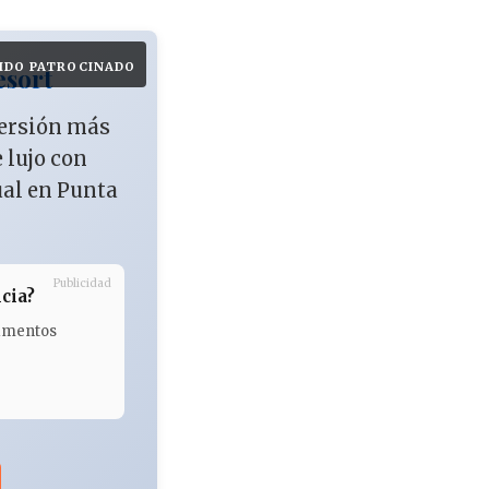
IDO PATROCINADO
esort
versión más
e lujo con
ual en Punta
Publicidad
cia?
tamentos