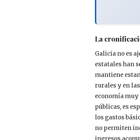
La cronificac
Galicia no es a
estatales han s
mantiene estan
rurales y en la
economía muy d
públicas, es es
los gastos bási
no permiten ind
ingresos acompa