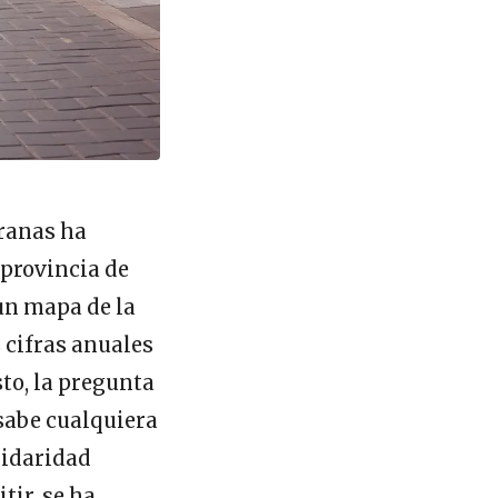
eranas ha
 provincia de
un mapa de la
 cifras anuales
sto, la pregunta
 sabe cualquiera
lidaridad
tir, se ha