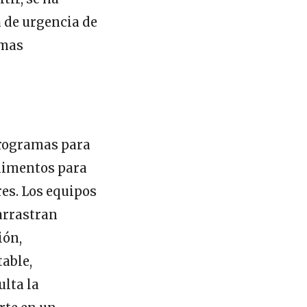
 de urgencia de
emas
programas para
alimentos para
res. Los equipos
arrastran
ión,
table,
ulta la