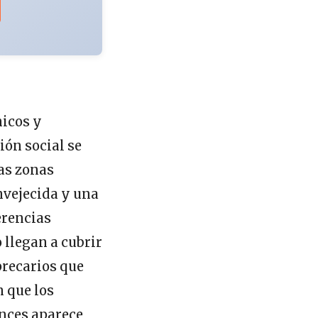
micos y
ión social se
as zonas
nvejecida y una
erencias
 llegan a cubrir
precarios que
 que los
onces aparece