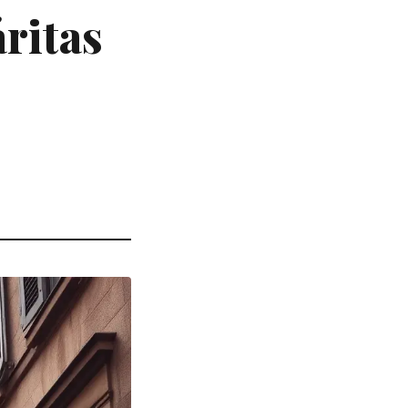
áritas