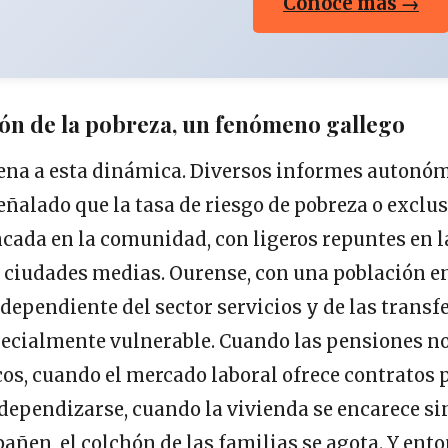
Conoce más →
ión de la pobreza, un fenómeno gallego
jena a esta dinámica. Diversos informes autonó
eñalado que la tasa de riesgo de pobreza o exclus
cada en la comunidad, con ligeros repuntes en l
s ciudades medias. Ourense, con una población e
ependiente del sector servicios y de las transf
pecialmente vulnerable. Cuando las pensiones no
cos, cuando el mercado laboral ofrece contratos 
ependizarse, cuando la vivienda se encarece sin
ñen, el colchón de las familias se agota. Y ent