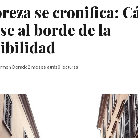
reza se cronifica: C
e al borde de la
ibilidad
rmen Dorado
2 meses atrás
8
lecturas