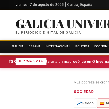
viernes, 7 de agosto de 2026 | Galicia, España
GALICIA UNIVE
EL PERIÓDICO DIGITAL DE GALICIA
GALICIA
ESPAÑA
INTERNACIONAL
POLÍTICA
ECONOMÍ
El TSXG pone freno cautelar a un macroeólico en O Invernad
ÚLTIMA HORA
»
La pobreza se cronif
SOCIEDAD
Galego
Ca