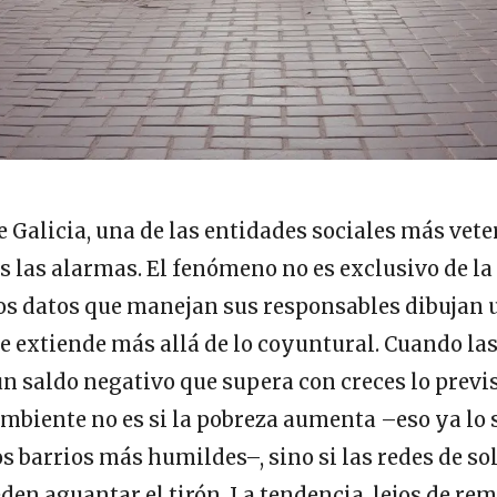
e Galicia, una de las entidades sociales más vet
 las alarmas. El fenómeno no es exclusivo de la
los datos que manejan sus responsables dibujan 
e extiende más allá de lo coyuntural. Cuando las
un saldo negativo que supera con creces lo previ
 ambiente no es si la pobreza aumenta –eso ya lo
os barrios más humildes–, sino si las redes de so
en aguantar el tirón. La tendencia, lejos de remi