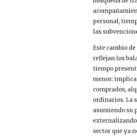
búsqueda de tra
acompañamiento
personal, tiemp
las subvencione
Este cambio de 
reflejan los ba
tiempo present
menor: implica 
comprados, alqu
ordinarios. La 
asumiendo su pa
externalizando 
sector que ya 