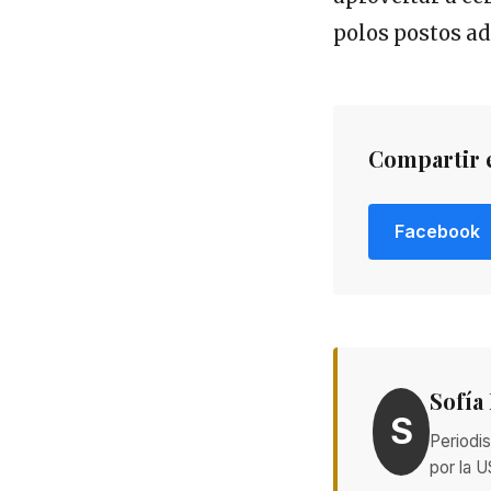
polos postos a
Compartir 
Facebook
Sofía
S
Periodis
por la U