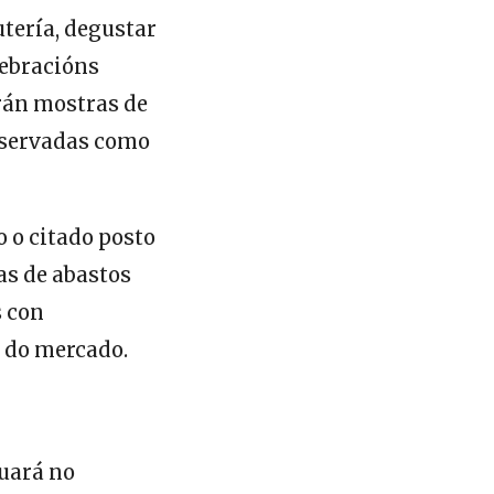
tería, degustar
lebracións
irán mostras de
reservadas como
o o citado posto
as de abastos
s con
 do mercado.
uará no