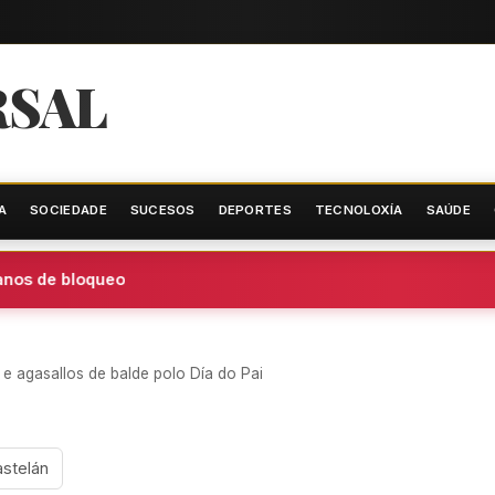
RSAL
A
SOCIEDADE
SUCESOS
DEPORTES
TECNOLOXÍA
SAÚDE
nos de bloqueo
 e agasallos de balde polo Día do Pai
astelán