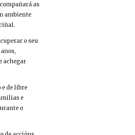
 acompañará as
un ambiente
ciñal.
cuperar o seu
 anos,
 e achegar
e de libre
amilias e
urante o
o de accións