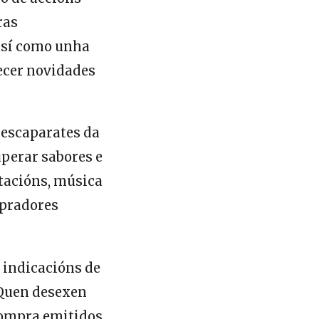
ras
 así como unha
ñecer novidades
 escaparates da
perar sabores e
tacións, música
mpradores
 indicacións de
. Quen desexen
 compra emitidos