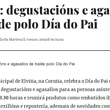
: degustacións e aga
de polo Día do Pai
Sofía Martínez
5 meses atrás
8
lecturas
ipal de Elviña, na Coruña, celebra o Día do Pai
egustacións e agasallos para as persoas asisten
13.30
horas e reunirá produtos como embutidos i
mexillóns e repostería, ademais de novidades co