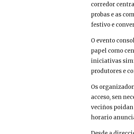
corredor centr
probas e as co
festivo e conve
O evento conso
papel como cen
iniciativas sim
produtores e c
Os organizador
acceso, sen nec
veciños poidan
horario anunci
Desde a direcci