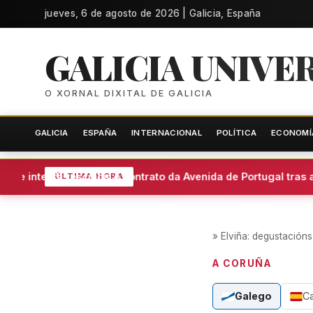
jueves, 6 de agosto de 2026 | Galicia, España
GALICIA UNIVE
O XORNAL DIXITAL DE GALICIA
GALICIA
ESPAÑA
INTERNACIONAL
POLÍTICA
ECONOMÍ
se intenta rescindir o contrato da Avenida de Portugal tras a
ÚLTIMA HORA
»
Elviña: degustacións
A CORUÑA
Galego
C