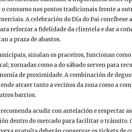
 o consumo nos postos tradicionais fronte a out
merciais. A celebración do Día do Pai concíbese
ra reforzar a fidelidade da clientela e dar a co
tan a praza de abastos.
nicipais, sinalan os praceiros, funcionan como
cal; xornadas como a do sábado serven para recu
onomía de proximidade. A combinación de degus
etende atraer tanto a veciños da zona como a co
tros barrios.
 recomenda acudir con antelación e respectar as
ción dentro do mercado para facilitar o tránsito
rvexa gratuíta deberán conservar os tickets de