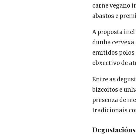
carne vegano in
abastos e premi
A proposta incl
dunha cervexa 
emitidos polos 
obxectivo de at
Entre as degus
bizcoitos e unh
presenza de mex
tradicionais co
Degustacións 