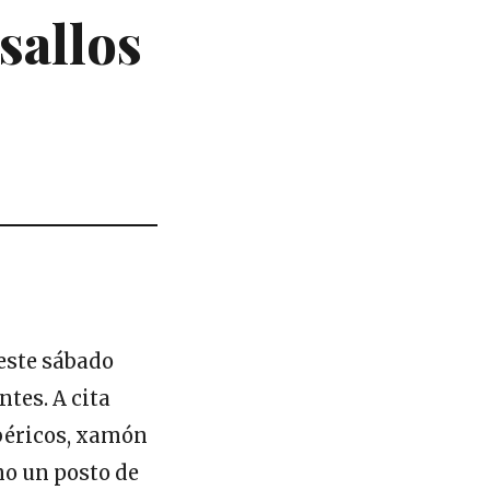
sallos
 este sábado
tes. A cita
béricos, xamón
mo un posto de