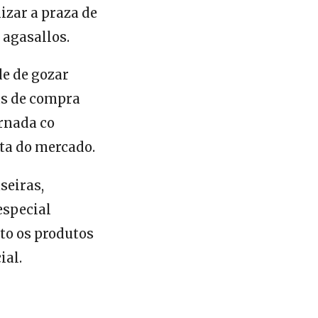
izar a praza de
 agasallos.
de de gozar
ts de compra
ornada co
rta do mercado.
seiras,
especial
to os produtos
ial.