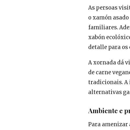
As persoas vis
o xamón asado e
familiares. Ade
xabón ecolóxico
detalle para os 
A xornada dá vi
de carne vegano
tradicionais. A
alternativas g
Ambiente e p
Para amenizar 