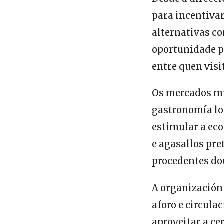
para incentivar
alternativas co
oportunidade pa
entre quen visi
Os mercados mu
gastronomía lo
estimular a ec
e agasallos pr
procedentes dou
A organización
aforo e circula
aproveitar a ce